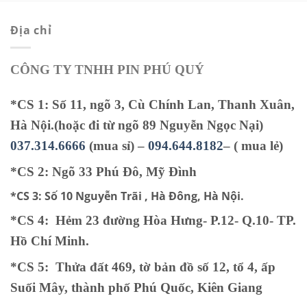
.
350.000 ₫.
150.000 ₫.
Địa chỉ
CÔNG TY TNHH PIN PHÚ QUÝ
*CS 1: Số 11, ngõ 3, Cù Chính Lan, Thanh Xuân,
Hà Nội.(hoặc đi từ ngõ 89 Nguyễn Ngọc Nại)
037.314.6666
(mua sỉ) –
094.644.8182
– ( mua lẻ)
*CS 2: Ngõ 33 Phú Đô, Mỹ Đình
*CS 3:
Số 10 Nguyễn Trãi , Hà Đông, Hà Nội.
*CS 4: Hẻm 23 đường Hòa Hưng- P.12- Q.10- TP.
Hồ Chí Minh.
*CS 5
:
Thửa đất 469, tờ bản đồ số 12, tổ 4, ấp
Suối Mây, thành phố Phú Quốc, Kiên Giang