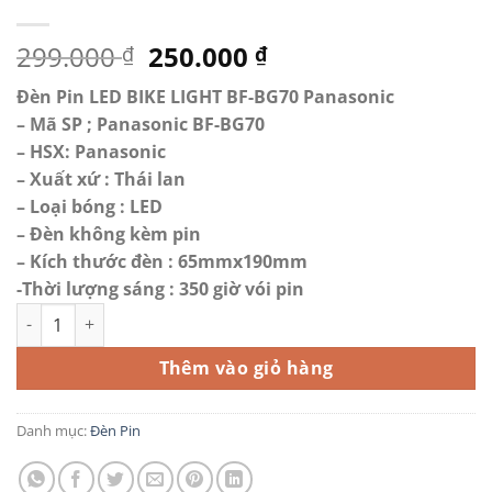
Giá
Giá
299.000
250.000
₫
₫
gốc
hiện
Đèn Pin LED BIKE LIGHT BF-BG70 Panasonic
là:
tại
– Mã SP ; Panasonic BF-BG70
299.000 ₫.
là:
– HSX: Panasonic
250.000 ₫.
– Xuất xứ : Thái lan
– Loại bóng : LED
– Đèn không kèm pin
– Kích thước đèn : 65mmx190mm
-Thời lượng sáng : 350 giờ vói pin
Đèn Pin LED BIKE LIGHT BF-BG70 số lượng
Thêm vào giỏ hàng
Danh mục:
Đèn Pin