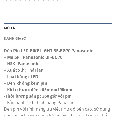
MÔ TẢ
ĐÁNH GIÁ (0)
Đèn Pin LED BIKE LIGHT BF-BG70 Panasonic
– Mã SP ; Panasonic BF-BG70
– HSX: Panasonic
– Xuất xứ : Thái lan
– Loại bóng : LED
– Đèn không kèm pin
– Kích thước đèn : 65mmx190mm
-Thời lượng sáng : 350 giờ vói pin
– Bảo hành 12T chính hãng Panasonic
Đèn pin với tính năng ưu việt như độ bền cao, sử dụng
đèn led tích kiệm năng lượng pin, đặc biệt bạn có thể