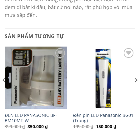
đem đi bất kì đâu, bất cứ nơi nào, rất phù hợp với mùa
mưa sắp đến.
SẢN PHẨM TƯƠNG TỰ
Add to
Add to
Wishlist
Wishlist
ĐÈN LED PANASONIC BF-
Đèn pin LED Panasonic BG01
BM10MT-W
(Trắng)
Giá
Giá
Giá
Giá
399.000
₫
350.000
₫
199.000
₫
150.000
₫
gốc
hiện
gốc
hiện
là:
tại
là:
tại
399.000 ₫.
là:
199.000 ₫.
là: