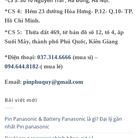
*CS 3:
Số 10 Nguyễn Trãi , Hà Đông, Hà Nội.
*CS 4: Hẻm 23 đường Hòa Hưng- P.12- Q.10- TP.
Hồ Chí Minh.
*CS 5
:
Thửa đất 469, tờ bản đồ số 12, tổ 4, ấp
Suối Mây, thành phố Phú Quốc, Kiên Giang
*Điện thoại:
037.314.6666
(mua sỉ) –
094.644.8182
-( mua lẻ)
Email:
pinphuquy@gmail.com
Bài viết mới
Pin Panasonic & Battery Panasonic là gì? Đại lý gần
nhất Pin panasonic