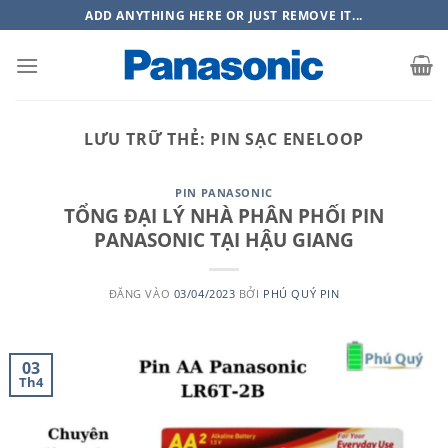
Bỏ
ADD ANYTHING HERE OR JUST REMOVE IT...
qua
nội
dung
LƯU TRỮ THẺ:
PIN SẠC ENELOOP
PIN PANASONIC
TỔNG ĐẠI LÝ NHÀ PHÂN PHỐI PIN
PANASONIC TẠI HẬU GIANG
ĐĂNG VÀO
03/04/2023
BỞI
PHÚ QUÝ PIN
03
Th4