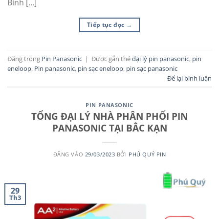
Bình […]
Tiếp tục đọc
→
Đăng trong
Pin Panasonic
|
Được gắn thẻ
đại lý pin panasonic
,
pin
eneloop
,
Pin panasonic
,
pin sạc eneloop
,
pin sạc panasonic
Để lại bình luận
PIN PANASONIC
TỔNG ĐẠI LÝ NHÀ PHÂN PHỐI PIN
PANASONIC TẠI BẮC KẠN
ĐĂNG VÀO
29/03/2023
BỞI
PHÚ QUÝ PIN
29
Th3