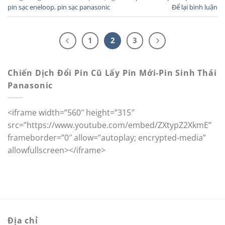
pin sạc eneloop
,
pin sạc panasonic
Để lại bình luận
1
2
3
Chiến Dịch Đổi Pin Cũ Lấy Pin Mới-Pin Sinh Thái
Panasonic
<iframe width=”560″ height=”315″
src=”https://www.youtube.com/embed/ZXtypZ2XkmE”
frameborder=”0″ allow=”autoplay; encrypted-media”
allowfullscreen></iframe>
Địa chỉ