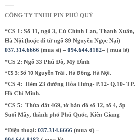
CÔNG TY TNHH PIN PHÚ QUÝ
*CS 1: Số 11, ngõ 3, Cù Chính Lan, Thanh Xuân,
Hà Nội.(hoặc đi từ ngõ 89 Nguyễn Ngọc Nại)
037.314.6666
(mua sỉ) –
094.644.8182
– ( mua lẻ)
*CS 2: Ngõ 33 Phú Đô, Mỹ Đình
*CS 3:
Số 10 Nguyễn Trãi , Hà Đông, Hà Nội.
*CS 4: Hẻm 23 đường Hòa Hưng- P.12- Q.10- TP.
Hồ Chí Minh.
*CS 5
:
Thửa đất 469, tờ bản đồ số 12, tổ 4, ấp
Suối Mây, thành phố Phú Quốc, Kiên Giang
*Điện thoại:
037.314.6666
(mua sỉ) –
094.644.8182
-( mua lẻ)