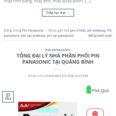
máy tính bảng, máy ảnh, máy quay phim, […]
Tiếp tục đọc
→
Đăng trong
Pin Panasonic
|
Được gắn thẻ
pin cr1632
,
pin eneloop
,
Pin
panasonic
,
pin sạc eneloop
,
pin sạc panasonic
Để lại bình luận
PIN PANASONIC
TỔNG ĐẠI LÝ NHÀ PHÂN PHỐI PIN
PANASONIC TẠI QUẢNG BÌNH
ĐĂNG VÀO
27/03/2023
BỞI
PHÚ QUÝ PIN
27
Th3