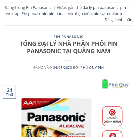
Đăng trong
Pin Panasonic
|
Được gắn thẻ
đại lý pin panasonic
,
pin
eneloop
,
Pin panasonic
,
pin panasonic điện biên
,
pin sạc eneloop
Để lại bình luận
PIN PANASONIC
TỔNG ĐẠI LÝ NHÀ PHÂN PHỐI PIN
PANASONIC TẠI QUẢNG NAM
ĐĂNG VÀO
24/03/2023
BỞI
PHÚ QUÝ PIN
24
Th3