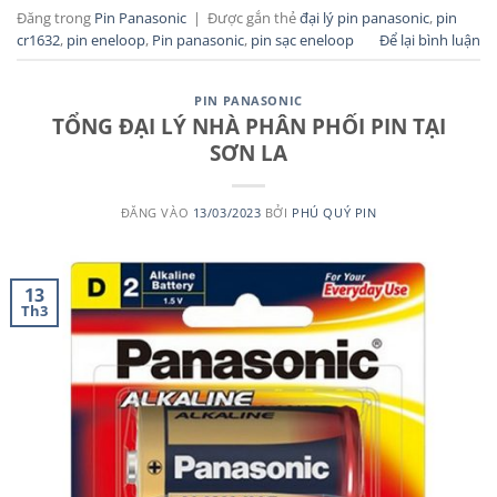
Đăng trong
Pin Panasonic
|
Được gắn thẻ
đại lý pin panasonic
,
pin
cr1632
,
pin eneloop
,
Pin panasonic
,
pin sạc eneloop
Để lại bình luận
PIN PANASONIC
TỔNG ĐẠI LÝ NHÀ PHÂN PHỐI PIN TẠI
SƠN LA
ĐĂNG VÀO
13/03/2023
BỞI
PHÚ QUÝ PIN
13
Th3