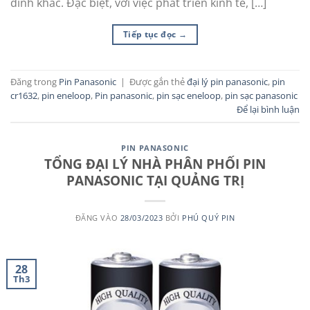
đình khác. Đặc biệt, với việc phát triển kinh tế, […]
Tiếp tục đọc
→
Đăng trong
Pin Panasonic
|
Được gắn thẻ
đại lý pin panasonic
,
pin
cr1632
,
pin eneloop
,
Pin panasonic
,
pin sạc eneloop
,
pin sạc panasonic
Để lại bình luận
PIN PANASONIC
TỔNG ĐẠI LÝ NHÀ PHÂN PHỐI PIN
PANASONIC TẠI QUẢNG TRỊ
ĐĂNG VÀO
28/03/2023
BỞI
PHÚ QUÝ PIN
28
Th3